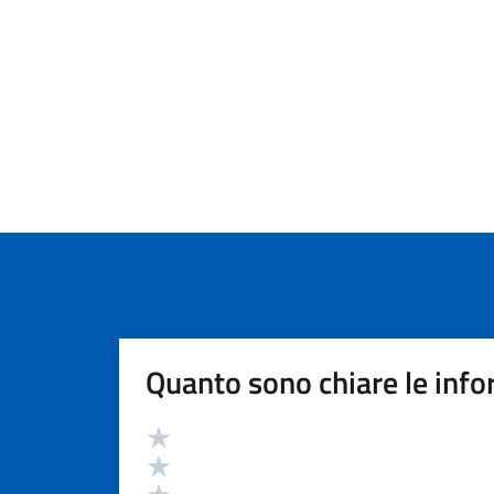
Quanto sono chiare le info
Valutazione
Valuta 5 stelle su 5
Valuta 4 stelle su 5
Valuta 3 stelle su 5