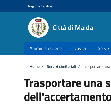
Salta al contenuto principale
Skip to footer content
Regione Calabria
Città di Maida
Amministrazione
Novità
Servizi
Briciole di pane
Home
/
Servizi cimiteriali
/
Trasportare una 
Trasportare una 
dell'accertamento