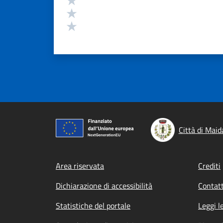
Valuta 2 stelle su 5
Valuta 1 stelle su 5
Città di Maid
Footer menu
Area riservata
Crediti
Dichiarazione di accessibilità
Contatt
Statistiche del portale
Leggi l