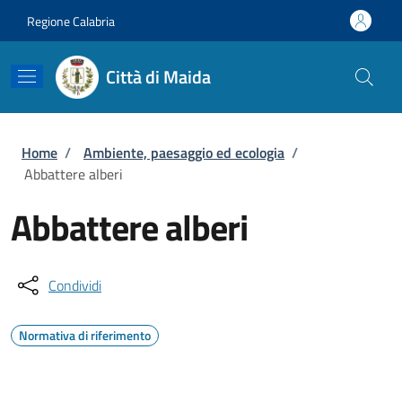
Salta al contenuto principale
Skip to footer content
Regione Calabria
Città di Maida
Briciole di pane
Home
/
Ambiente, paesaggio ed ecologia
/
Abbattere alberi
Abbattere alberi
Condividi
Normativa di riferimento