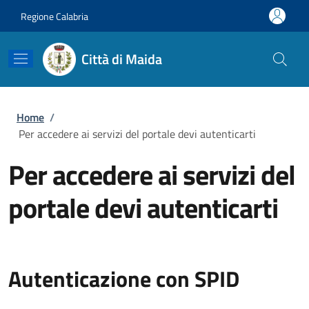
Salta al contenuto principale
Skip to footer content
Regione Calabria
Città di Maida
Briciole di pane
Home
/
Per accedere ai servizi del portale devi autenticarti
Per accedere ai servizi del
portale devi autenticarti
Autenticazione con SPID