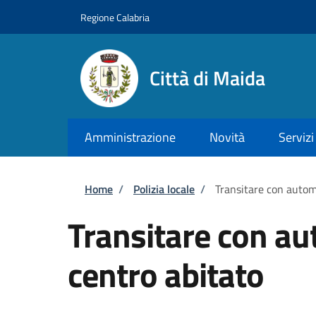
Salta al contenuto principale
Skip to footer content
Regione Calabria
Città di Maida
Amministrazione
Novità
Servizi
Briciole di pane
Home
/
Polizia locale
/
Transitare con autom
Transitare con au
centro abitato