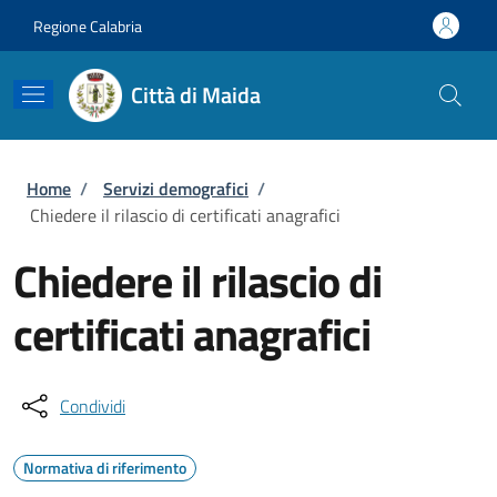
Salta al contenuto principale
Skip to footer content
Regione Calabria
Città di Maida
Briciole di pane
Home
/
Servizi demografici
/
Chiedere il rilascio di certificati anagrafici
Chiedere il rilascio di
certificati anagrafici
Condividi
Normativa di riferimento