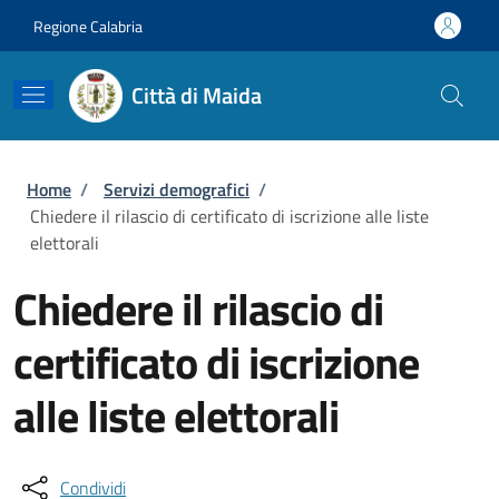
Salta al contenuto principale
Skip to footer content
Regione Calabria
Città di Maida
Briciole di pane
Home
/
Servizi demografici
/
Chiedere il rilascio di certificato di iscrizione alle liste
elettorali
Chiedere il rilascio di
certificato di iscrizione
alle liste elettorali
Condividi