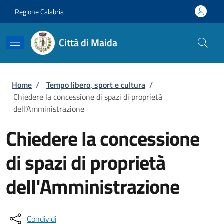
Salta al contenuto principale
Skip to footer content
Regione Calabria
Città di Maida
Briciole di pane
Home
/
Tempo libero, sport e cultura
/
Chiedere la concessione di spazi di proprietà
dell'Amministrazione
Chiedere la concessione
di spazi di proprietà
dell'Amministrazione
Condividi