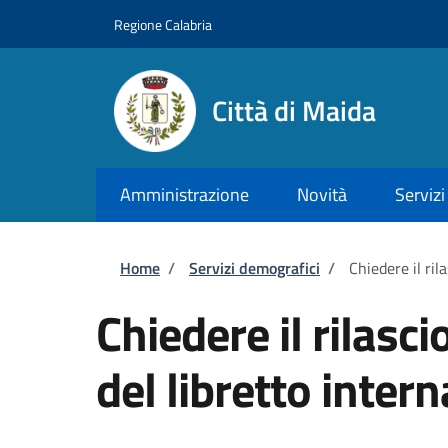
Salta al contenuto principale
Skip to footer content
Regione Calabria
Città di Maida
Amministrazione
Novità
Servizi
Briciole di pane
Home
/
Servizi demografici
/
Chiedere il ril
Chiedere il rilasc
del libretto inter