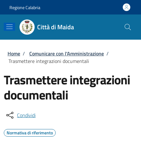
Salta al contenuto principale
Skip to footer content
Regione Calabria
Città di Maida
Briciole di pane
Home
/
Comunicare con l'Amministrazione
/
Trasmettere integrazioni documentali
Trasmettere integrazioni
documentali
Condividi
Normativa di riferimento