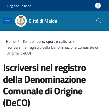
Salta al contenuto principale
Skip to footer content
Regione Calabria
Città di Maida
Briciole di pane
Home
/
Tempo libero, sport e cultura
/
Iscriversi nel registro della Denominazione Comunale di
Origine (DeCO)
Iscriversi nel registro
della Denominazione
Comunale di Origine
(DeCO)