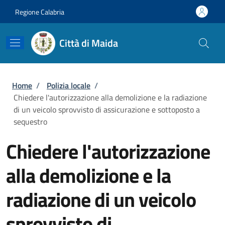
Salta al contenuto principale
Skip to footer content
Regione Calabria
Città di Maida
Briciole di pane
Home
/
Polizia locale
/
Chiedere l'autorizzazione alla demolizione e la radiazione
di un veicolo sprovvisto di assicurazione e sottoposto a
sequestro
Chiedere l'autorizzazione
alla demolizione e la
radiazione di un veicolo
sprovvisto di