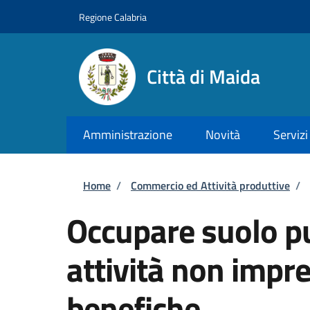
Salta al contenuto principale
Skip to footer content
Regione Calabria
Città di Maida
Amministrazione
Novità
Servizi
Briciole di pane
Home
/
Commercio ed Attività produttive
/
Occupare suolo pu
attività non impren
benefiche