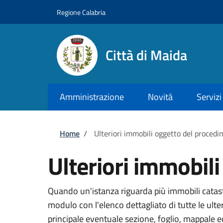
Salta al contenuto principale
Skip to footer content
Regione Calabria
Città di Maida
Amministrazione
Novità
Servizi
Briciole di pane
Home
/
Ulteriori immobili oggetto del proced
Ulteriori immobil
Quando un'istanza riguarda più immobili catasta
modulo con l'elenco dettagliato di tutte le ult
principale eventuale sezione, foglio, mappale 