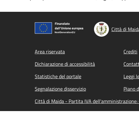
Città di Maid
Footer menu
Area riservata
Crediti
Dichiarazione di accessibilità
Contatt
Statistiche del portale
Leggi l
Segnalazione disservizio
Piano d
Città di Maida - Partita IVA dell'amministrazio