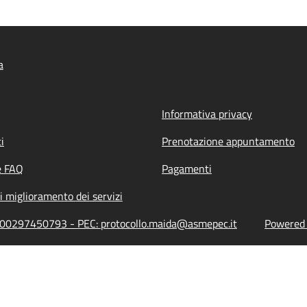
a
Informativa privacy
i
Prenotazione appuntamento
e FAQ
Pagamenti
i miglioramento dei servizi
ne: 00297450793 - PEC: protocollo.maida@asmepec.it
Powered b