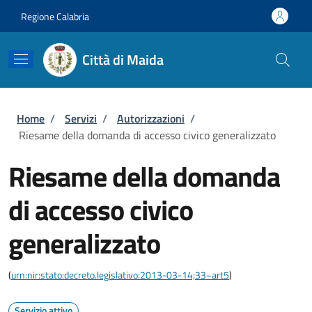
Salta al contenuto principale
Skip to footer content
Regione Calabria
Città di Maida
Briciole di pane
Home
/
Servizi
/
Autorizzazioni
/
Riesame della domanda di accesso civico generalizzato
Riesame della domanda
di accesso civico
generalizzato
(
urn:nir:stato:decreto.legislativo:2013-03-14;33~art5
)
Servizio attivo