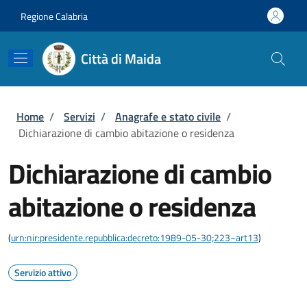
Salta al contenuto principale
Skip to footer content
Regione Calabria
Città di Maida
Briciole di pane
Home
/
Servizi
/
Anagrafe e stato civile
/
Dichiarazione di cambio abitazione o residenza
Dichiarazione di cambio
abitazione o residenza
(
urn:nir:presidente.repubblica:decreto:1989-05-30;223~art13
)
Servizio attivo