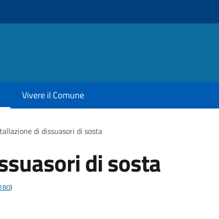
Vivere il Comune
tallazione di dissuasori di sosta
issuasori di sosta
t180
)