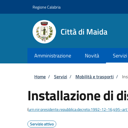
Salta al contenuto principale
Skip to footer content
Regione Calabria
Città di Maida
Amministrazione
Novità
Servizi
Briciole di pane
Home
/
Servizi
/
Mobilità e trasporti
/
Ins
Installazione di d
(
urn:nir:presidente.repubblica:decreto:1992-12-16;495~ar
Servizio attivo