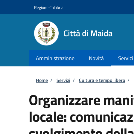
Salta al contenuto principale
Skip to footer content
Regione Calabria
Città di Maida
Amministrazione
Novità
Servizi
Briciole di pane
Home
/
Servizi
/
Cultura e tempo libero
/
Organizzare manif
locale: comunicaz
svolgimento dell