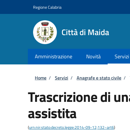
Salta al contenuto principale
Skip to footer content
Regione Calabria
Città di Maida
Amministrazione
Novità
Servizi
Briciole di pane
Home
/
Servizi
/
Anagrafe e stato civile
/
Trascrizione di u
assistita
(
urn:nir:stato:decreto.legge:2014-09-12;132~art6
)