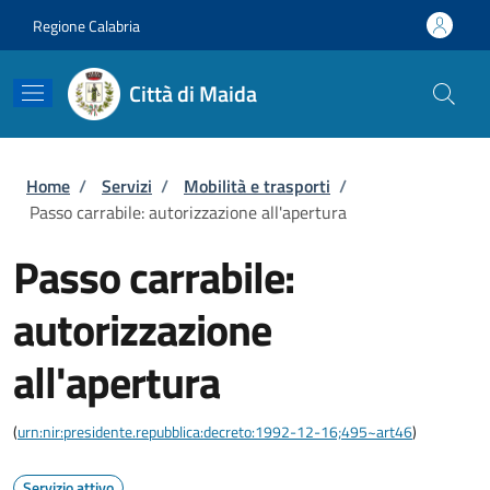
Salta al contenuto principale
Skip to footer content
Regione Calabria
Città di Maida
Briciole di pane
Home
/
Servizi
/
Mobilità e trasporti
/
Passo carrabile: autorizzazione all'apertura
Passo carrabile:
autorizzazione
all'apertura
(
urn:nir:presidente.repubblica:decreto:1992-12-16;495~art46
)
Servizio attivo