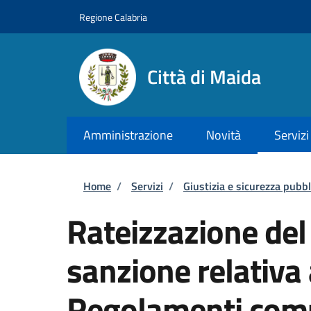
Salta al contenuto principale
Skip to footer content
Regione Calabria
Città di Maida
Amministrazione
Novità
Servizi
Briciole di pane
Home
/
Servizi
/
Giustizia e sicurezza pubbl
Rateizzazione de
sanzione relativa
Regolamenti com