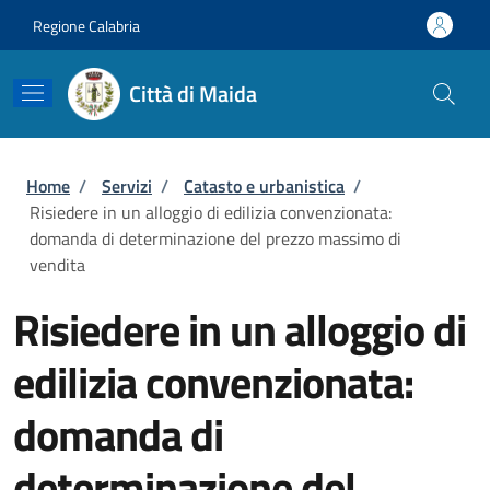
Salta al contenuto principale
Skip to footer content
Regione Calabria
Città di Maida
Briciole di pane
Home
/
Servizi
/
Catasto e urbanistica
/
Risiedere in un alloggio di edilizia convenzionata:
domanda di determinazione del prezzo massimo di
vendita
Risiedere in un alloggio di
edilizia convenzionata:
domanda di
determinazione del